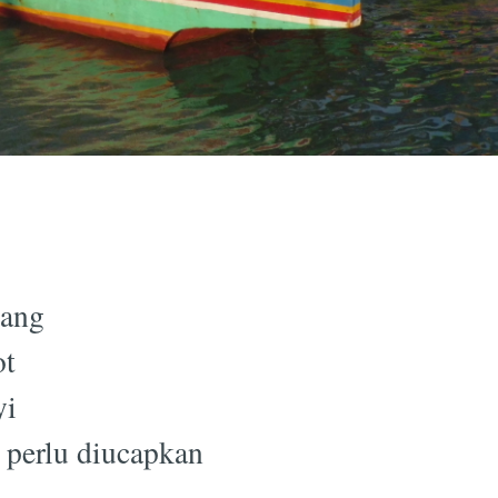
nang
ot
yi
k perlu diucapkan