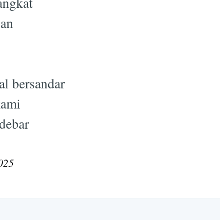
angkat
pan
al bersandar
kami
debar
025