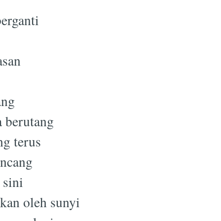
berganti
Subscrib
asan
ang
a berutang
g terus
encang
 sini
kan oleh sunyi