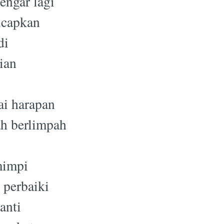
dengar lagi
ucapkan
di
ian
ai harapan
ah berlimpah
mimpi
 perbaiki
anti