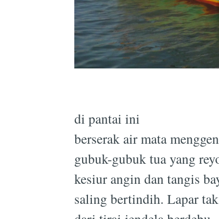
di pantai ini
berserak air mata mengge
gubuk-gubuk tua yang rey
kesiur angin dan tangis ba
saling bertindih. Lapar ta
dari tirai jendela berdebu