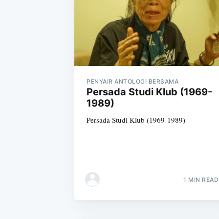
PENYAIR ANTOLOGI BERSAMA
Persada Studi Klub (1969-
1989)
Persada Studi Klub (1969-1989)
1 MIN READ