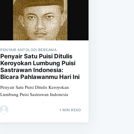
PENYAIR ANTOLOGI BERSAMA
Penyair Satu Puisi Ditulis
Keroyokan Lumbung Puisi
Sastrawan Indonesia:
Bicara Pahlawanmu Hari Ini
Penyair Satu Puisi Ditulis Keroyokan
Lumbung Puisi Sastrawan Indonesia
1 MIN READ