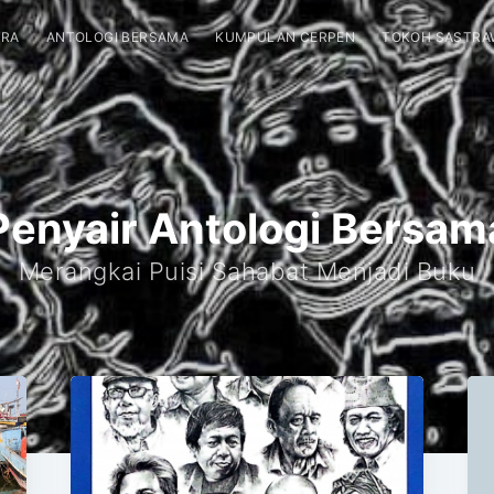
TRA
ANTOLOGI BERSAMA
KUMPULAN CERPEN
TOKOH SASTRA
Penyair Antologi Bersam
Merangkai Puisi Sahabat Menjadi Buku