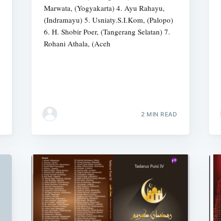
Marwata, (Yogyakarta) 4. Ayu Rahayu,
(Indramayu) 5. Usniaty.S.I.Kom, (Palopo)
6. H. Shobir Poer, (Tangerang Selatan) 7.
Rohani Athala, (Aceh
2 MIN READ