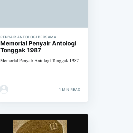
PENYAIR ANTOLOGI BERSAMA
Memorial Penyair Antologi
Tonggak 1987
Memorial Penyair Antologi Tonggak 1987
1 MIN READ