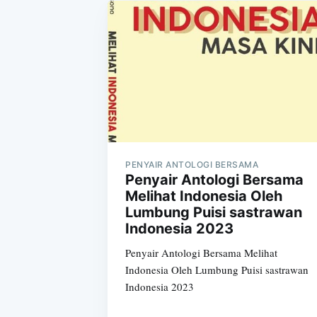
PENYAIR ANTOLOGI BERSAMA
Penyair Antologi Bersama
Melihat Indonesia Oleh
Lumbung Puisi sastrawan
Indonesia 2023
Penyair Antologi Bersama Melihat
Indonesia Oleh Lumbung Puisi sastrawan
Indonesia 2023