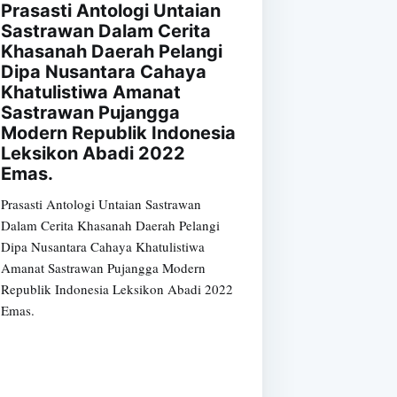
Prasasti Antologi Untaian
Sastrawan Dalam Cerita
Khasanah Daerah Pelangi
e
Dipa Nusantara Cahaya
Khatulistiwa Amanat
Sastrawan Pujangga
Modern Republik Indonesia
Leksikon Abadi 2022
Emas.
Prasasti Antologi Untaian Sastrawan
Dalam Cerita Khasanah Daerah Pelangi
Dipa Nusantara Cahaya Khatulistiwa
Amanat Sastrawan Pujangga Modern
Republik Indonesia Leksikon Abadi 2022
Emas.