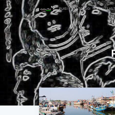
PUISI
ANTOLOGI
BUKU SAS