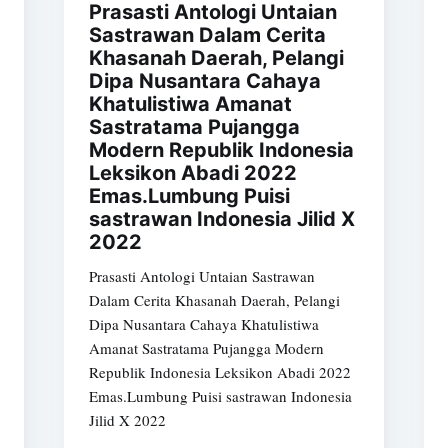
Prasasti Antologi Untaian
Sastrawan Dalam Cerita
Khasanah Daerah, Pelangi
Subscrib
Dipa Nusantara Cahaya
Khatulistiwa Amanat
Sastratama Pujangga
Modern Republik Indonesia
Leksikon Abadi 2022
Emas.Lumbung Puisi
sastrawan Indonesia Jilid X
2022
Prasasti Antologi Untaian Sastrawan
Dalam Cerita Khasanah Daerah, Pelangi
Dipa Nusantara Cahaya Khatulistiwa
Amanat Sastratama Pujangga Modern
Republik Indonesia Leksikon Abadi 2022
Emas.Lumbung Puisi sastrawan Indonesia
Jilid X 2022