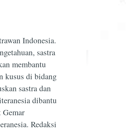
trawan Indonesia.
ngetahuan, sastra
nakan membantu
n kusus di bidang
skan sastra dan
iteranesia dibantu
t Gemar
eranesia. Redaksi