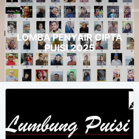
PUISI
ANTOLOGI
BUKU SASTRA
ANTOLOGI BE
LOMBA PENYAIR CIPTA
PUISI 2025
A collection of 135 posts