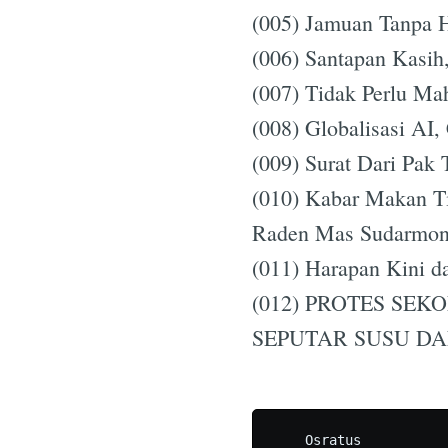
(005) Jamuan Tanpa H
(006) Santapan Kasih
(007) Tidak Perlu M
(008) Globalisasi AI
(009) Surat Dari Pak 
(010) Kabar Makan T
Raden Mas Sudarmo
(011) Harapan Kini da
(012) PROTES SE
SEPUTAR SUSU D