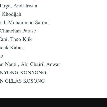
arga, Andi Irwan
, Khodijah
ahal, Mohammad Saroni
, Chanchan Parase
Tani, Theo Kiik
idak Kabur,
no
n Nanti , Abi Chairil Anwar
KONYONG-KONYONG,
AN GELAS KOSONG