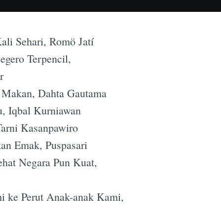
ali Sehari, Romö Jatí
egero Terpencil,
r
r Makan, Dahta Gautama
, Iqbal Kurniawan
Tarni Kasanpawiro
kan Emak, Puspasari
ehat Negara Pun Kuat,
i ke Perut Anak-anak Kami,