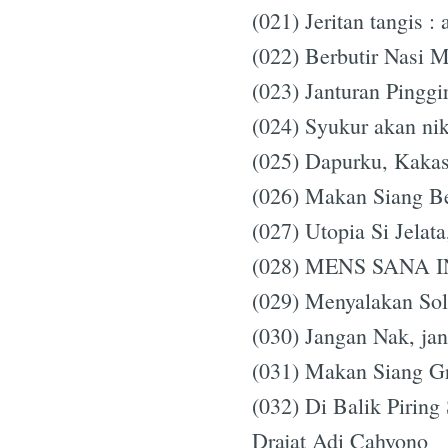
(021) Jeritan tangis :
(022) Berbutir Nasi 
(023) Janturan Pinggi
(024) Syukur akan ni
(025) Dapurku, Kakas
(026) Makan Siang Be
(027) Utopia Si Jelat
(028) MENS SANA I
(029) Menyalakan Sol
(030) Jangan Nak, jan
(031) Makan Siang Gr
(032) Di Balik Piring
Drajat Adi Cahyono