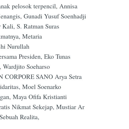
 anak pelosok terpencil, Annisa
Menangis, Gunadi Yusuf Soenhadji
Subscrib
r Kali, S. Ratman Suras
kmatnya, Metaria
hi Nurullah
rsama Presiden, Eko Tunas
a, Wardjito Soeharso
N CORPORE SANO Arya Setra
idaritas, Moel Soenarko
gan, Maya Ofifa Kristianti
atis Nikmat Sekejap, Mustiar Ar
 Sebuah Realita,