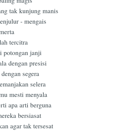
paling magis
ang tak kunjung manis
menjulur - mengais
-merta
lah tercitra
 potongan janji
la dengan presisi
 dengan segera
emanjakan selera
amu mesti menyala
ti apa arti berguna
ereka bersiasat
an agar tak tersesat