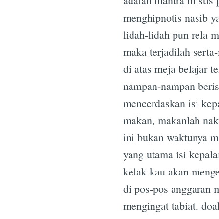
adalah mantra mistis 
menghipnotis nasib y
lidah-lidah pun rela 
maka terjadilah serta
di atas meja belajar te
nampan-nampan berisi
mencerdaskan isi kepa
makan, makanlah nak
ini bukan waktunya m
yang utama isi kepal
kelak kau akan menger
di pos-pos anggaran m
mengingat tabiat, doak