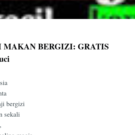
I MAKAN BERGIZI: GRATIS
uci
sia
nta
ji bergizi
n sekali
,