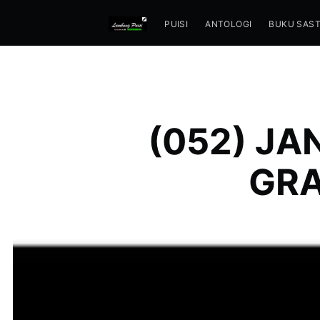
PUISI
ANTOLOGI
BUKU SAS
(052) JA
GRA