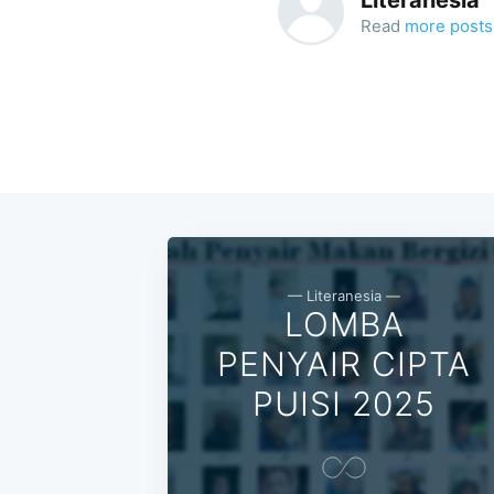
Read
more posts
— Literanesia —
LOMBA
PENYAIR CIPTA
PUISI 2025