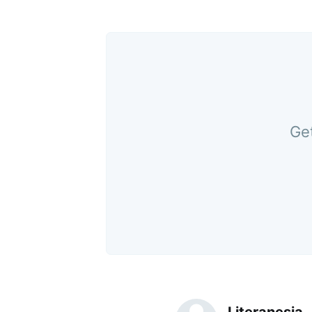
Get
Literanesia