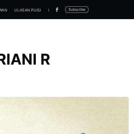
Subscribe
WAN
ULASAN PUISI
BERANDA
PEREMPUAN PENYAIR INDONESI
IANI R