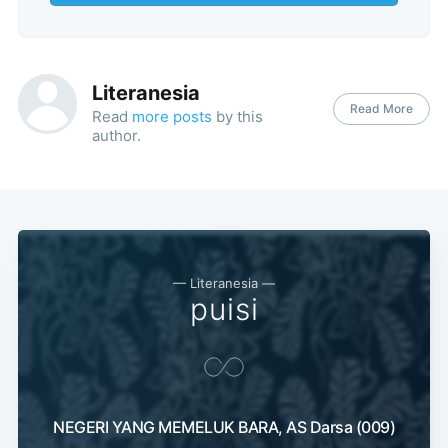
Subscribe
Literanesia
Read More
Read
more posts
by this
author.
— Literanesia —
puisi
NEGERI YANG MEMELUK BARA, AS Darsa (009)