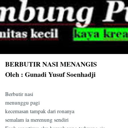
BERBUTIR NASI MENANGIS
Oleh : Gunadi Yusuf Soenhadji
Berbutir nasi
menunggu pagi
kecemasan tampak dari ronanya
semalam ia merenung sendiri