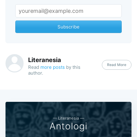
Subscribe
Literanesia
Subscribe
Read More
Read
more posts
by this
author.
— Literanesia —
Antologi