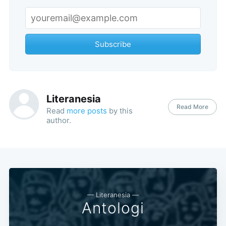
Subscribe
Literanesia
Subscribe
Read More
Read
more posts
by this
author.
— Literanesia —
Antologi