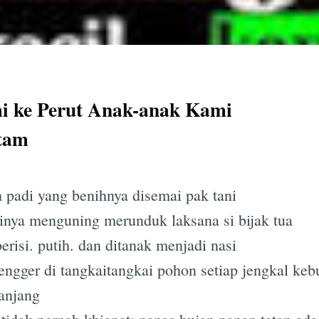
i ke Perut Anak-anak Kami
stam
 padi yang benihnya disemai pak tani
ainya menguning merunduk laksana si bijak tua
erisi. putih. dan ditanak menjadi nasi
ngger di tangkaitangkai pohon setiap jengkal ke
anjang