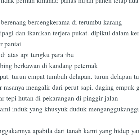
idak pernah khianat: panas hujan panen tetap ada s
n berenang bercengkerama di terumbu karang
ipagi dan ikanikan terjera pukat. dipikul dalam k
r pantai
i atas api tungku para ibu
bing berkawan di kandang peternak
at. turun empat tumbuh delapan. turun delapan 
r rasanya mengalir dari perut sapi. daging empuk
r tepi hutan di pekarangan di pinggir jalan
ierami induk yang khusyuk duduk menganggukangg
gakannya apabila dari tanah kami yang hidup y