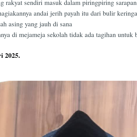
g rakyat sendiri masuk dalam piringpiring sarapan
iakannya andai jerih payah itu dari bulir kering
ah asing yang jauh di sana
nya di mejameja sekolah tidak ada tagihan untuk 
i 2025.