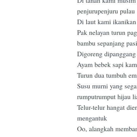
Di tanah kami musim t
penjurupenjuru pulau
Di laut kami ikanika
Pak nelayan turun pag
bambu sepanjang pasi
Digoreng dipanggang d
Ayam bebek sapi kam
Turun dua tumbuh emp
Susu murni yang sega
rumputrumput hijau lia
Telur-telur hangat d
mengantuk
Oo, alangkah membang