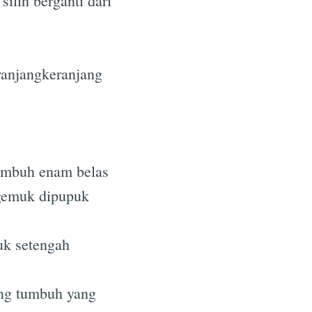
ilih berganti dari
eranjangkeranjang
tumbuh enam belas
 gemuk dipupuk
uk setengah
ang tumbuh yang