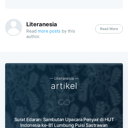
Literanesia
Read More
Read
more posts
by this
author.
Subscribe
— Literanesia —
artikel
Surat Edaran: Sambutan Upacara Penyair di HUT
Indonesia ke-81 Lumbung Puisi Sastrawan