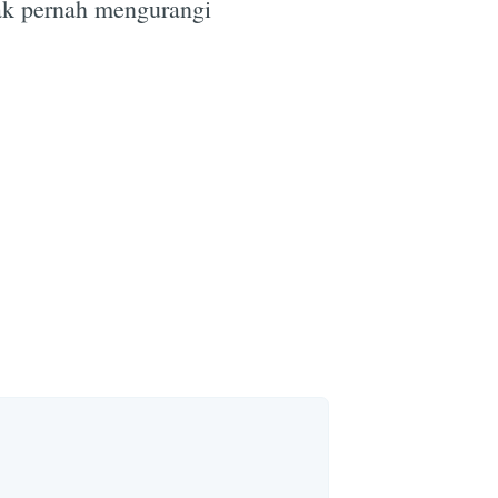
tak pernah mengurangi
e