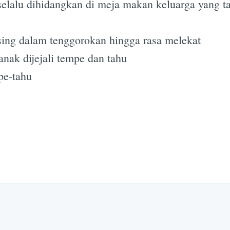
 selalu dihidangkan di meja makan keluarga yang 
Subscrib
sing dalam tenggorokan hingga rasa melekat
nak dijejali tempe dan tahu
pe-tahu