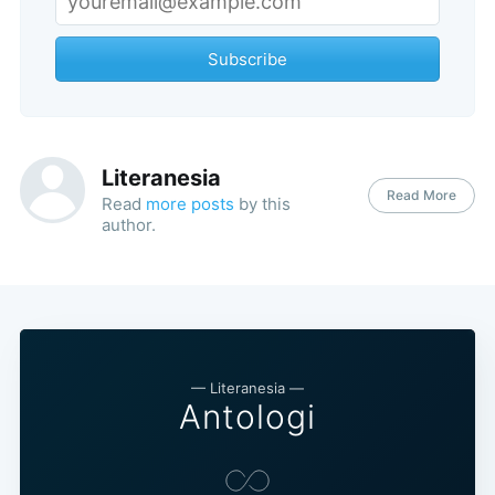
Subscribe
Subscribe
Literanesia
Read More
Read
more posts
by this
author.
— Literanesia —
Antologi