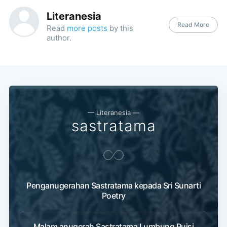
Literanesia
Read More
Read
more posts
by this
author.
— Literanesia —
sastratama
Penganugerahan Sastratama kepada Sri Sunarti
Poetry
Malam anugerah Sastratama Lumbung Puisi