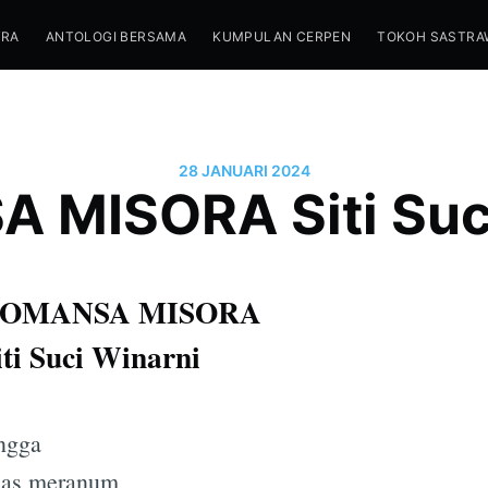
TRA
ANTOLOGI BERSAMA
KUMPULAN CERPEN
TOKOH SASTRA
28 JANUARI 2024
 MISORA Siti Suci
OMANSA MISORA
iti Suci Winarni
ngga
ias meranum