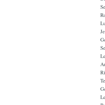
S
Ro
L
Je
Ge
Se
L
Au
Ri
Te
Ge
Le