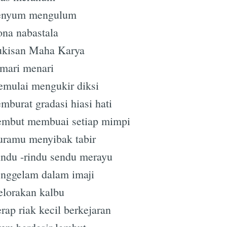
enyum mengulum
na nabastala
ukisan Maha Karya
mari menari
mulai mengukir diksi
mburat gradasi hiasi hati
embut membuai setiap mimpi
ramu menyibak tabir
ndu -rindu sendu merayu
nggelam dalam imaji
lorakan kalbu
rap riak kecil berkejaran