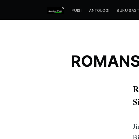
PUISI
ANTOLOGI
BUKU SAS
ROMANSA
R
S
Ji
B