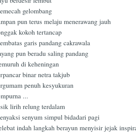
yu berdesir lembut
emecah gelombang
mpan pun terus melaju menerawang jauh
nggak kokoh tertancap
mbatas garis pandang cakrawala
yang pun beradu saling pandang
emuruh di keheningan
rpancar binar netra takjub
ergumam penuh kesyukuran
mpurna ...
sik lirih relung terdalam
nyaksi senyum simpul bidadari pagi
lebat indah langkah berayun menyisir jejak inspir