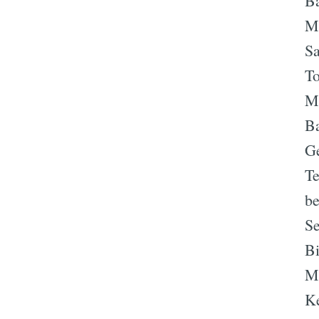
Ba
M
Sa
To
Me
Ba
G
Te
b
Se
Bi
Me
Ke