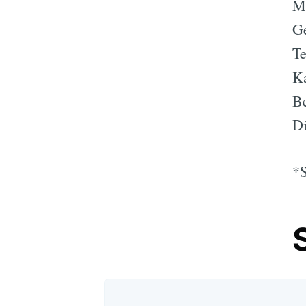
Me
Ge
Te
K
Be
Di
*