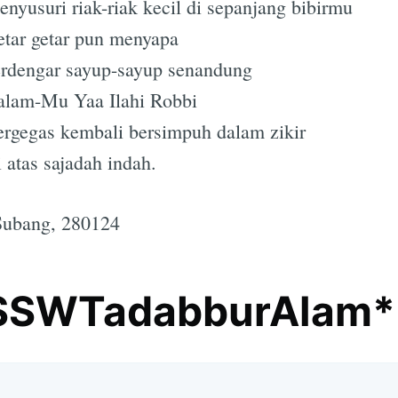
nyusuri riak-riak kecil di sepanjang bibirmu
tar getar pun menyapa
rdengar sayup-sayup senandung
alam-Mu Yaa Ilahi Robbi
Subscrib
rgegas kembali bersimpuh dalam zikir
 atas sajadah indah.
Subang, 280124
SSWTadabburAlam*