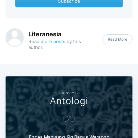
Subscribe
Literanesia
Read More
Read
more posts
by this
author.
— Literanesia —
Antologi
Endas Manyung, Rg Bagus Warsono