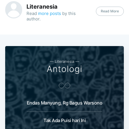
Literanesia
Read More
Read
more posts
by this
author.
— Literanesia —
Antologi
Subscribe
Endas Manyung, Rg Bagus Warsono
Tak Ada Puisi hari Ini