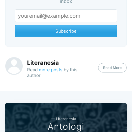
inbox
Subscribe
Subscribe
Literanesia
Read More
Read
more posts
by this
author.
— Literanesia —
Antologi