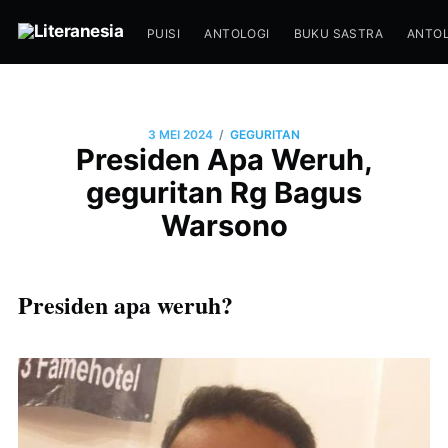
PUISI
ANTOLOGI
BUKU SASTRA
ANTOL
/
3 MEI 2024
GEGURITAN
Presiden Apa Weruh,
geguritan Rg Bagus
Warsono
Presiden apa weruh?