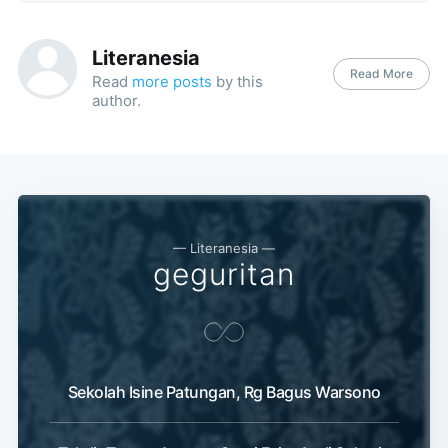
Literanesia
Read More
Read
more posts
by this
author.
— Literanesia —
geguritan
Sekolah Isine Patungan, Rg Bagus Warsono