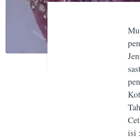
Mu
pen
Jeni
sas
pen
Kot
Tah
Cet
isi