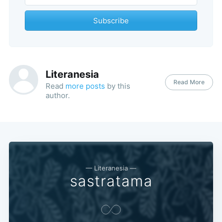
Subscribe
Literanesia
Read More
Read
more posts
by this
author.
— Literanesia —
sastratama