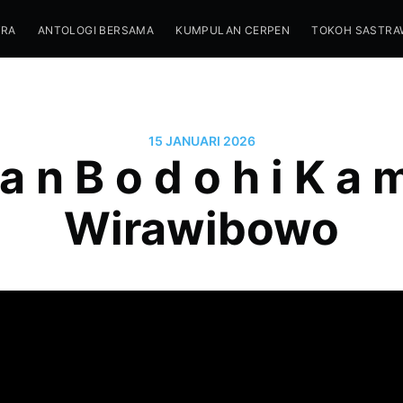
TRA
ANTOLOGI BERSAMA
KUMPULAN CERPEN
TOKOH SASTRA
15 JANUARI 2026
 a n B o d o h i K a m
Wirawibowo