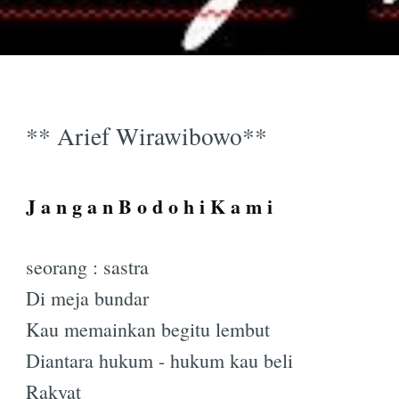
** Arief Wirawibowo**
J a n g a n B o d o h i K a m i
seorang : sastra
Di meja bundar
Kau memainkan begitu lembut
Diantara hukum - hukum kau beli
Rakyat