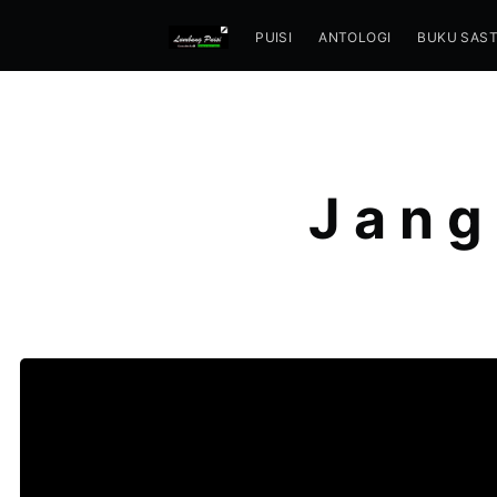
PUISI
ANTOLOGI
BUKU SAS
J a n g