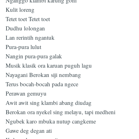
Nganggo klambi karung goni
Kulit loreng
Tetet toet Tetet toet
Dudhu lolongan
Lan rerintih ngantuk
Pura-pura lulut
Nangin pura-pura galak
Musik klasik ora karuan puguh lagu
Nayagani Berokan siji nembang
Terus bocah-bocah pada ngece
Perawan gemuyu
Awit awit sing klambi abang diudag
Berokan ora nyekel sing melayu, tapi medheni
Ngubek karo mbuka nutup cangkeme
Gawe deg degan ati