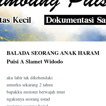
BALADA SEORANG ANAK HARAM
Puisi A Slamet Widodo
aku lahir tak dikehendaki
umurku sekarang 2 tahun
bapakku monster berwajah imut
ngakunya seorang ustad
nyatanya seorang bejad