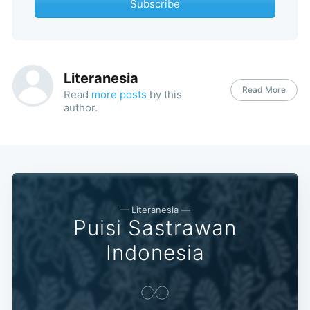
Subscribe
Literanesia
Read More
Read
more posts
by this
author.
— Literanesia —
Puisi Sastrawan
Indonesia