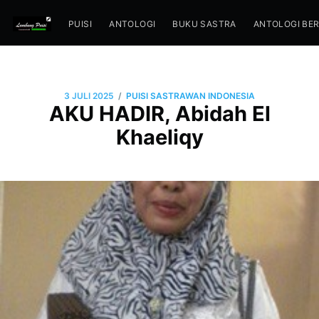
PUISI
ANTOLOGI
BUKU SASTRA
ANTOLOGI BE
/
3 JULI 2025
PUISI SASTRAWAN INDONESIA
AKU HADIR, Abidah El
Khaeliqy