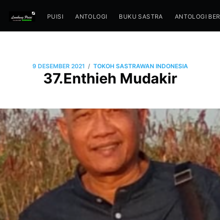
PUISI
ANTOLOGI
BUKU SASTRA
ANTOLOGI BE
/
9 DESEMBER 2021
TOKOH SASTRAWAN INDONESIA
37.Enthieh Mudakir