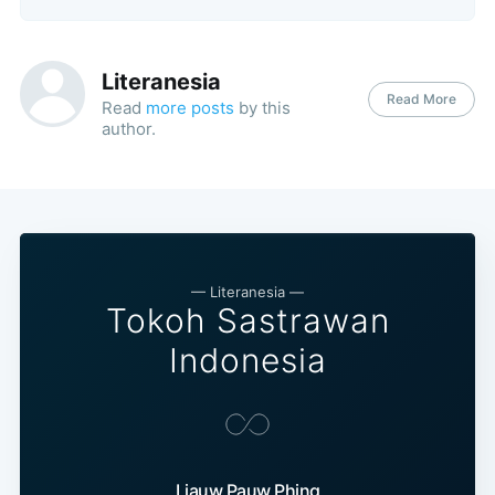
Literanesia
Read More
Read
more posts
by this
author.
— Literanesia —
Tokoh Sastrawan
Indonesia
Liauw Pauw Phing