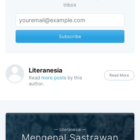
inbox
Subscribe
Literanesia
Read More
Read
more posts
by this
author.
— Literanesia —
Mengenal Sastrawan