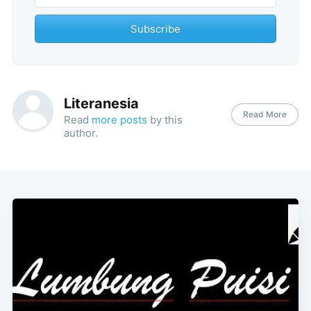
Subscribe
Literanesia
Read More
Read
more posts
by this
author.