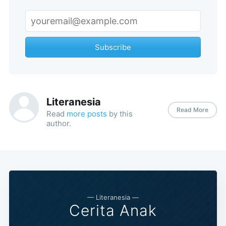
Subscribe
Literanesia
Read More
Read
more posts
by this
author.
— Literanesia —
Cerita Anak