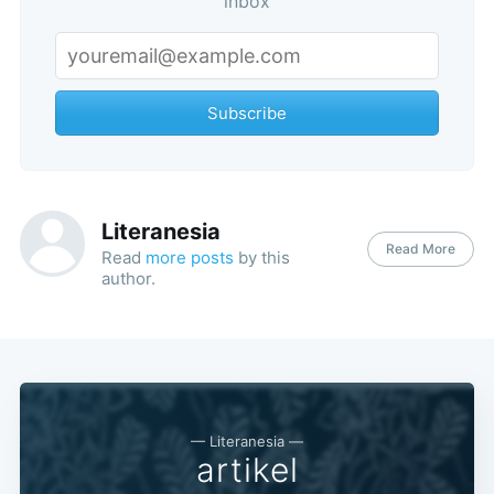
inbox
Subscribe
Literanesia
Read More
Read
more posts
by this
author.
— Literanesia —
artikel