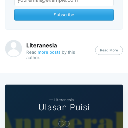
Subscribe
Literanesia
Read More
Read
more posts
by this
author.
— Literanesia —
Ulasan Puisi