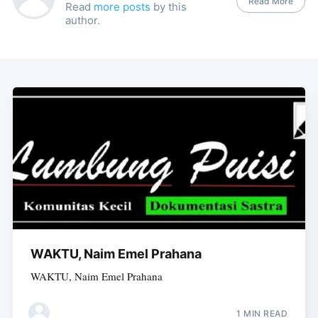
Read More
Read
more posts
by this
author.
WAKTU, Naim Emel Prahana
WAKTU, Naim Emel Prahana
1 MIN READ