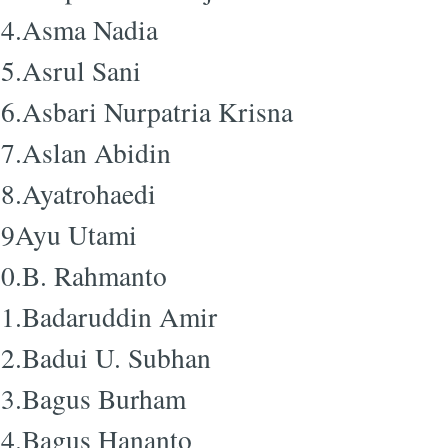
4.Asma Nadia
5.Asrul Sani
6.Asbari Nurpatria Krisna
7.Aslan Abidin
8.Ayatrohaedi
59Ayu Utami
0.B. Rahmanto
1.Badaruddin Amir
2.Badui U. Subhan
3.Bagus Burham
4.Bagus Hananto