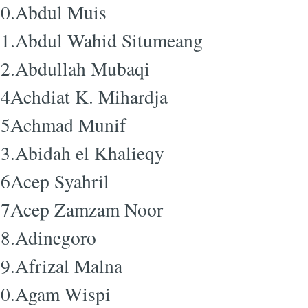
0.Abdul Muis
1.Abdul Wahid Situmeang
2.Abdullah Mubaqi
4Achdiat K. Mihardja
15Achmad Munif
3.Abidah el Khalieqy
6Acep Syahril
17Acep Zamzam Noor
8.Adinegoro
9.Afrizal Malna
0.Agam Wispi