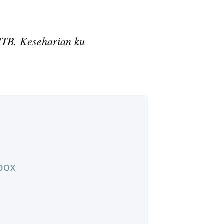
TB. Keseharian ku
e
nbox