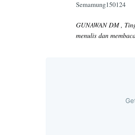
Semamung150124
GUNAWAN DM , Tingg
menulis dan membac
Get