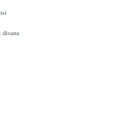
msi
k disana