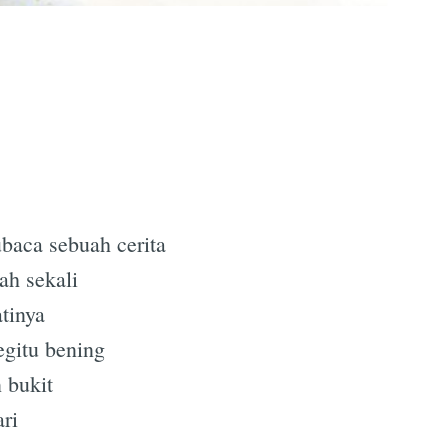
baca sebuah cerita
ah sekali
atinya
egitu bening
 bukit
ari