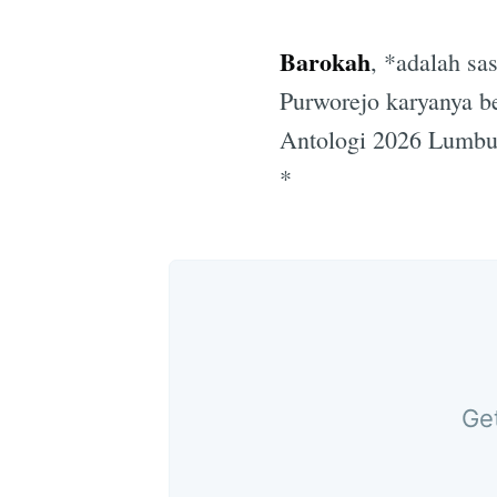
Barokah
, *adalah sa
Purworejo karyanya 
Antologi 2026 Lumbun
*
Get