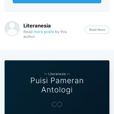
Literanesia
Read More
Read
more posts
by this
author.
— Literanesia —
Puisi Pameran
Antologi