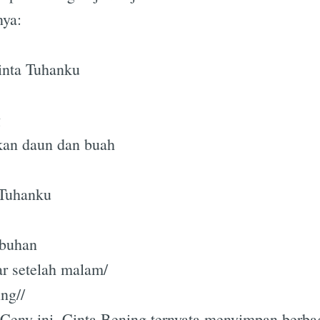
nya:
cinta Tuhanku
g
an daun dan buah
a Tuhanku
buhan
ar setelah malam/
ng//
 Ceny ini, Cinta Bening ternyata menyimpan berba