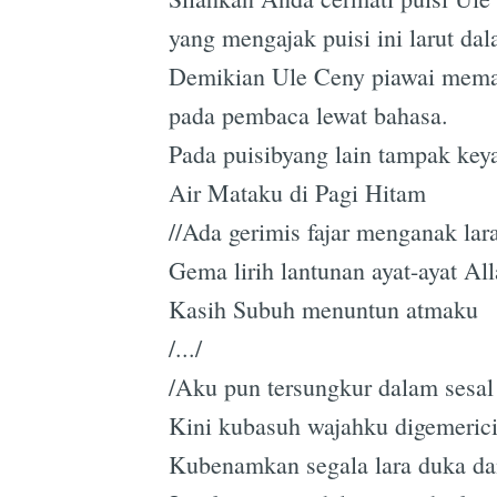
yang mengajak puisi ini larut da
Demikian Ule Ceny piawai memadu
pada pembaca lewat bahasa.
Pada puisibyang lain tampak keya
Air Mataku di Pagi Hitam
//Ada gerimis fajar menganak lara
Gema lirih lantunan ayat-ayat A
Kasih Subuh menuntun atmaku
/.../
/Aku pun tersungkur dalam sesal
Kini kubasuh wajahku digemeric
Kubenamkan segala lara duka da