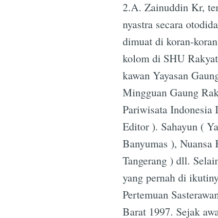
2.A. Zainuddin Kr, te
nyastra secara otodid
dimuat di koran-koran
kolom di SHU Rakyat 
kawan Yayasan Gaung 
Mingguan Gaung Rakya
Pariwisata Indonesia
Editor ). Sahayun ( Y
Banyumas ), Nuansa H
Tangerang ) dll. Sela
yang pernah di ikutin
Pertemuan Sasterawan
Barat 1997. Sejak awa