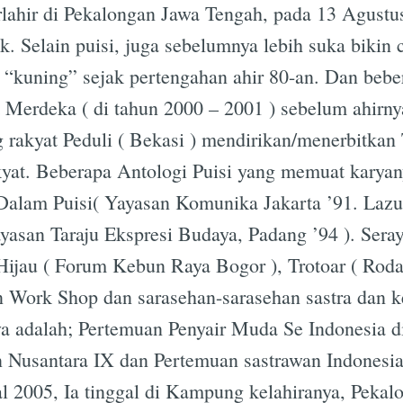
rlahir di Pekalongan Jawa Tengah, pada 13 Agustu
ak. Selain puisi, juga sebelumnya lebih suka bikin 
 “kuning” sejak pertengahan ahir 80-an. Dan bebe
Merdeka ( di tahun 2000 – 2001 ) sebelum ahirn
rakyat Peduli ( Bekasi ) mendirikan/menerbitkan
t. Beberapa Antologi Puisi yang memuat karyanya
 Dalam Puisi( Yayasan Komunika Jakarta ’91. Lazu
ayasan Taraju Ekspresi Budaya, Padang ’94 ). Ser
ijau ( Forum Kebun Raya Bogor ), Trotoar ( Rod
in Work Shop dan sarasehan-sarasehan sastra dan 
ya adalah; Pertemuan Penyair Muda Se Indonesia d
 Nusantara IX dan Pertemuan sastrawan Indonesia
l 2005, Ia tinggal di Kampung kelahiranya, Pekal