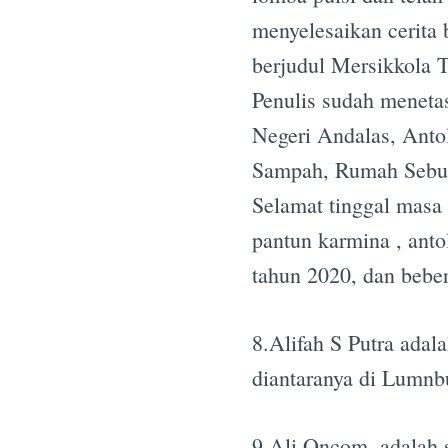
menyelesaikan cerita
berjudul Mersikkola 
Penulis sudah menetas
Negeri Andalas, Anto
Sampah, Rumah Sebua
Selamat tinggal masa 
pantun karmina , ant
tahun 2020, dan bebe
8.Alifah S Putra adal
diantaranya di Lumnbu
9.Ali Oncom, adalah 