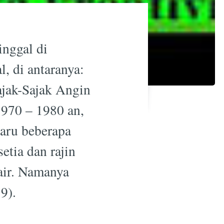
inggal di
, di antaranya:
ajak-Sajak Angin
1970 – 1980 an,
Baru beberapa
etia dan rajin
air. Namanya
9).