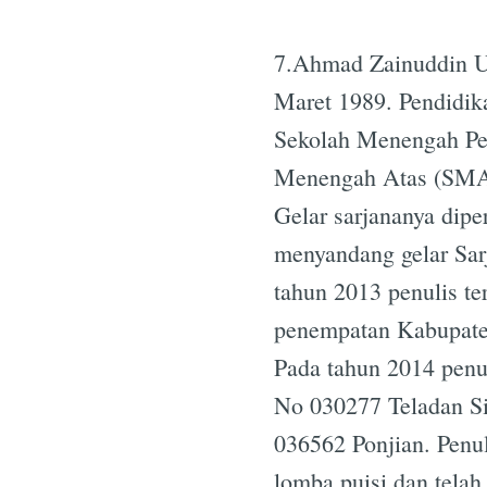
7.Ahmad Zainuddin Uj
Maret 1989. Pendidi
Sekolah Menengah Per
Menengah Atas (SMA)
Gelar sarjananya dip
menyandang gelar Sar
tahun 2013 penulis te
penempatan Kabupate
Pada tahun 2014 penu
No 030277 Teladan Si
036562 Ponjian. Penul
lomba puisi dan telah