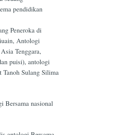
tema pendidikan
ang Peneroka di
iuain, Antologi
Asia Tenggara,
an puisi), antologi
t Tanoh Sulang Silima
ogi Bersama nasional
lis antologi Bersama