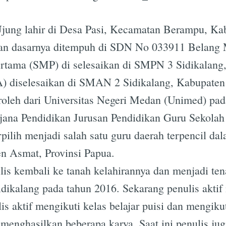
ung lahir di Desa Pasi, Kecamatan Berampu, Kab
Subscrib
kan dasarnya ditempuh di SDN No 033911 Belang 
tama (SMP) di selesaikan di SMPN 3 Sidikalang,
 diselesaikan di SMAN 2 Sidikalang, Kabupaten 
eroleh dari Universitas Negeri Medan (Unimed) pa
jana Pendidikan Jurusan Pendidikan Guru Sekola
rpilih menjadi salah satu guru daerah terpencil 
n Asmat, Provinsi Papua.
lis kembali ke tanah kelahirannya dan menjadi te
dikalang pada tahun 2016. Sekarang penulis akti
is aktif mengikuti kelas belajar puisi dan mengiku
 menghasilkan beberapa karya. Saat ini penulis ju