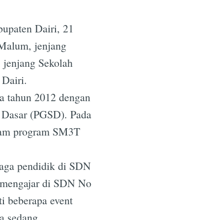
upaten Dairi, 21
e
Malum, jenjang
 jenjang Sekolah
Dairi.
da tahun 2012 dengan
h Dasar (PGSD). Pada
dalam program SM3T
naga pendidik di SDN
f mengajar di SDN No
ti beberapa event
ga sedang