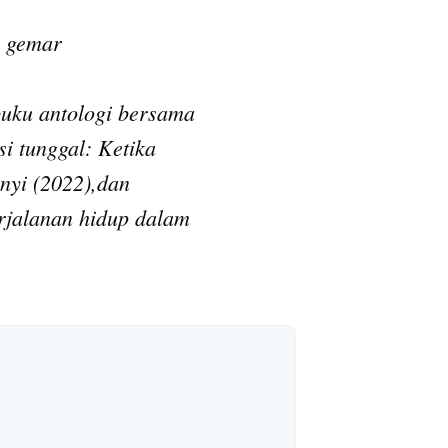
i gemar
e
uku antologi bersama
i tunggal: Ketika
nyi (2022),dan
rjalanan hidup dalam