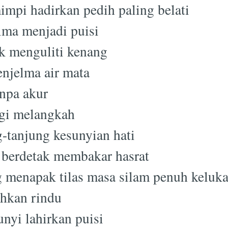
impi hadirkan pedih paling belati
ma menjadi puisi
ak menguliti kenang
njelma air mata
npa akur
gi melangkah
-tanjung kesunyian hati
berdetak membakar hasrat
 menapak tilas masa silam penuh keluk
ihkan rindu
nyi lahirkan puisi