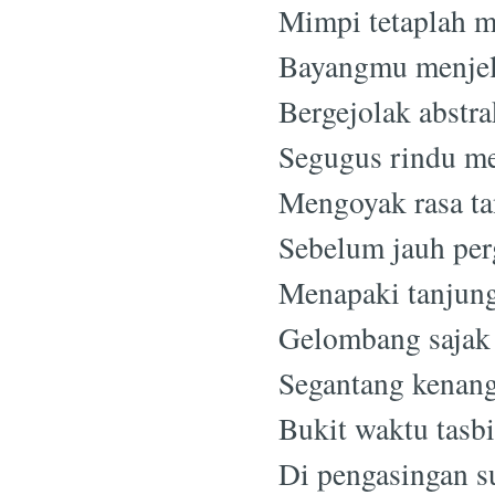
Mimpi tetaplah m
Bayangmu menjel
Bergejolak abstr
Segugus rindu me
Mengoyak rasa ta
Sebelum jauh per
Menapaki tanjung
Gelombang sajak 
Segantang kenang
Bukit waktu tasb
Di pengasingan su