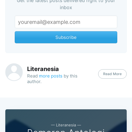
Get the latest posts delivered right to your
inbox
Subscribe
Literanesia
Read More
Read
more posts
by this
author.
Subscribe
— Literanesia —