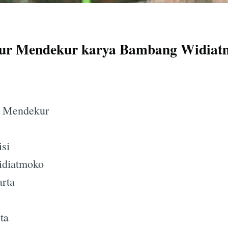
idur Mendekur karya Bambang Widiat
ur Mendekur
isi
idiatmoko
arta
ta