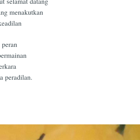
t selamat datang
ang menakutkan
keadilan
 peran
permainan
erkara
a peradilan.