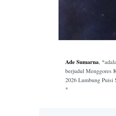
Ade Sumarna
, *adal
berjudul Menggores 
2026 Lumbung Puisi S
*