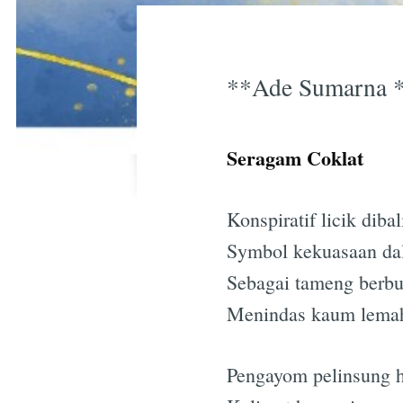
**Ade Sumarna 
Seragam Coklat
Konspiratif licik diba
Symbol kekuasaan da
Sebagai tameng berbu
Menindas kaum lemah
Pengayom pelinsung h