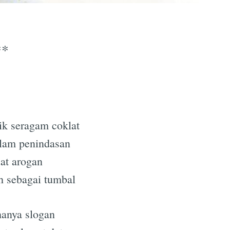
**
lik seragam coklat
lam penindasan
at arogan
 sebagai tumbal
anya slogan