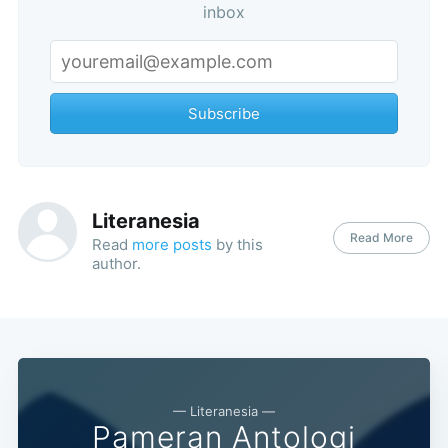
inbox
Subscribe
Literanesia
Read More
Read
more posts
by this
author.
Subscribe
— Literanesia —
Pameran Antologi