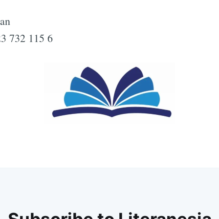
man
3 732 115 6
Subscrib